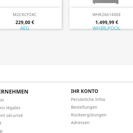
Vorschau
Vorschau


M2CKCF24C
WHK26614X6E
229,00 €
1.499,99 €
AEG
WHIRLPOOL
ERNEHMEN
IHR KONTO
Persönliche Infos
son
Bestellungen
ns légales
Rückvergütungen
nt sécurisé
Adressen
t
ap