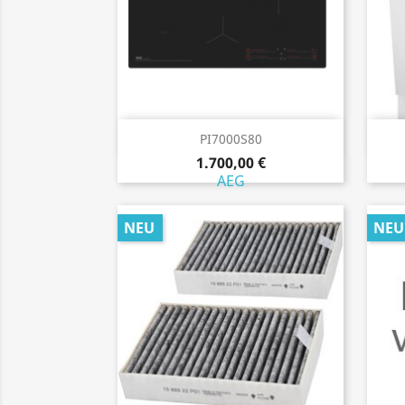
Vorschau

PI7000S80
1.700,00 €
AEG
NEU
NEU