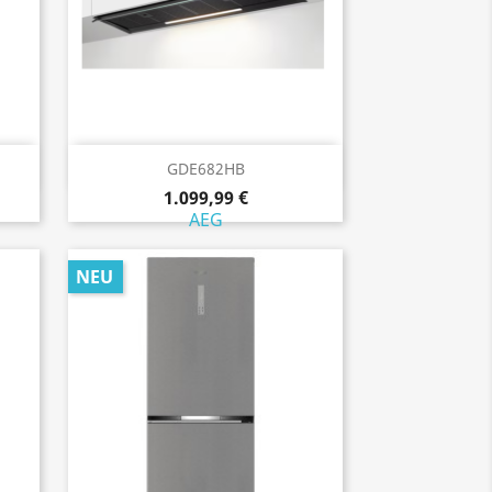
Vorschau

GDE682HB
1.099,99 €
AEG
NEU