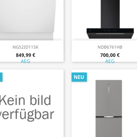
Vorschau
Vorschau


NG52ID11SK
NDB6761HB
849,99 €
700,00 €
AEG
AEG
NEU