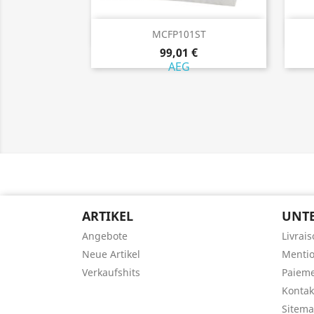
Vorschau

MCFP101ST
99,01 €
AEG
ARTIKEL
UNT
Angebote
Livrai
Neue Artikel
Mentio
Verkaufshits
Paieme
Kontak
Sitem