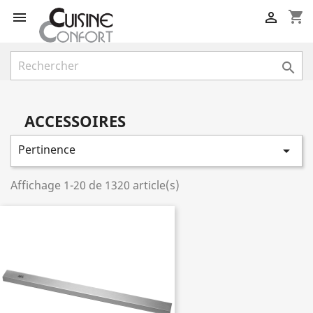
shopping_cart



ACCESSOIRES
Pertinence

Affichage 1-20 de 1320 article(s)