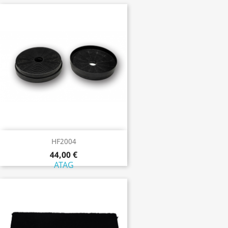
HF2004
44,00 €
ATAG