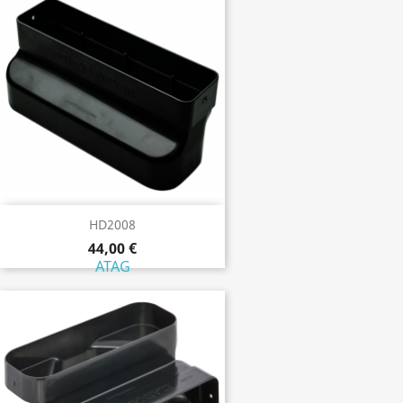
HD2008
44,00 €
ATAG