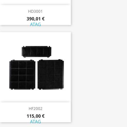
HD3001
390,01 €
ATAG
HF2002
115,00 €
ATAG