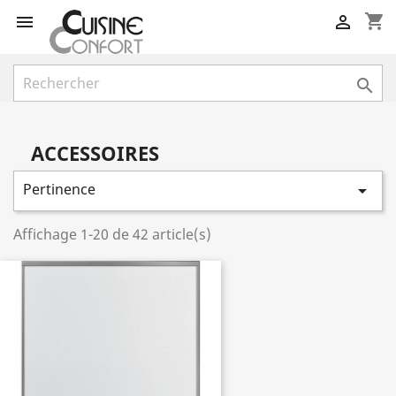
shopping_cart



ACCESSOIRES
Pertinence

Affichage 1-20 de 42 article(s)