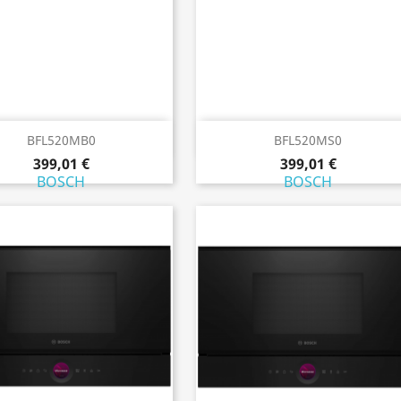
Aperçu rapide
Aperçu rapide


BFL520MB0
BFL520MS0
399,01 €
399,01 €
BOSCH
BOSCH