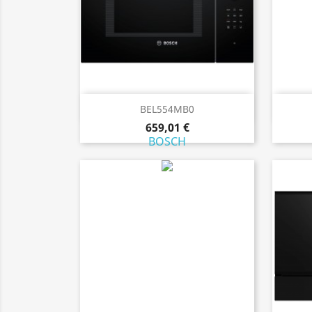
Aperçu rapide

BEL554MB0
659,01 €
BOSCH