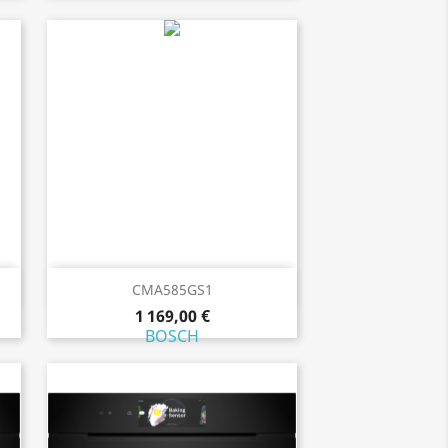
Aperçu rapide

CMA585GS1
1 169,00 €
BOSCH