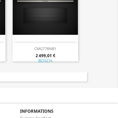
Aperçu rapide

CMG778NB1
2 499,01 €
BOSCH
INFORMATIONS