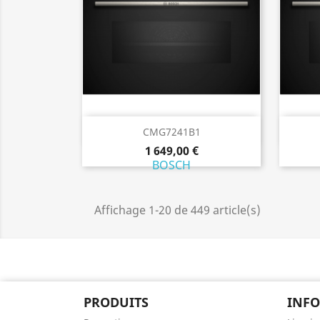
Aperçu rapide

CMG7241B1
1 649,00 €
BOSCH
Affichage 1-20 de 449 article(s)
PRODUITS
INF