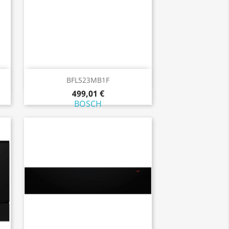
Aperçu rapide

BFL523MB1F
499,01 €
BOSCH