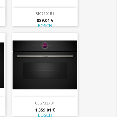
Aperçu rapide

BIC7101B1
889,01 €
BOSCH
Aperçu rapide

CEG732XB1
1 359,01 €
BOSCH