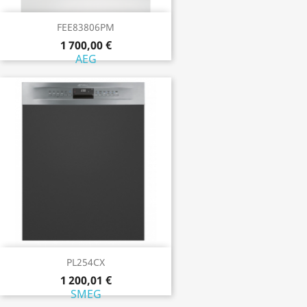
FEE83806PM
1 700,00 €
AEG
PL254CX
1 200,01 €
SMEG