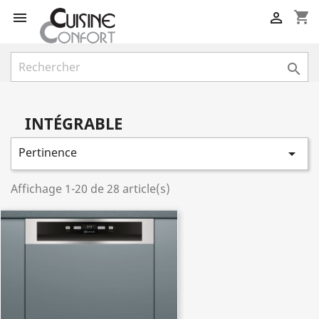
shopping_cart



INTÉGRABLE
Pertinence

Affichage 1-20 de 28 article(s)