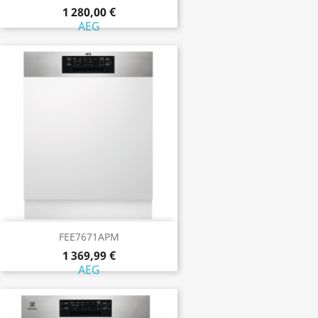
1 280,00 €
AEG
FEE7671APM
1 369,99 €
AEG