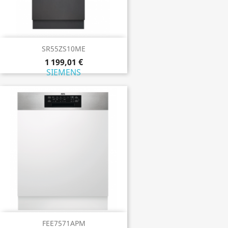
SR55ZS10ME
1 199,01 €
SIEMENS
FEE7571APM