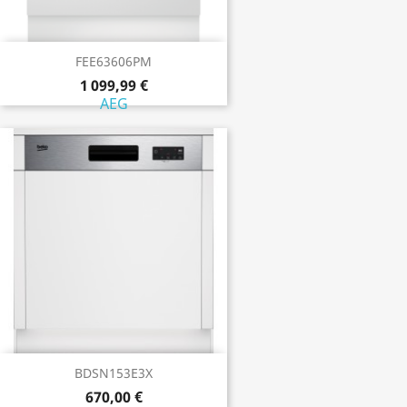
FEE63606PM
1 099,99 €
AEG
BDSN153E3X
670,00 €