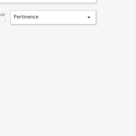
par
Pertinence

: