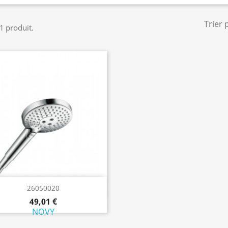
Trier 
 1 produit.
Aperçu rapide

26050020
49,01 €
NOVY