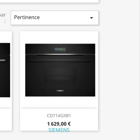
par
Pertinence

:
Aperçu rapide

CD714GXB1
1 629,00 €
SIEMENS