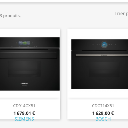
Trier 
 3 produits.
Aperçu rapide
Aperçu rapide


CD914GXB1
CDG714XB1
1 679,01 €
1 629,00 €
SIEMENS
BOSCH