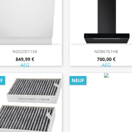
Aperçu rapide
Aperçu rapide


NG52ID11SK
NDB6761HB
849,99 €
700,00 €
AEG
AEG
F
NEUF