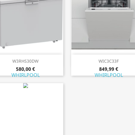
Aperçu rapide
Aperçu rapide


W3RHS30DW
WIC3C33F
580,00 €
849,99 €
WHIRLPOOL
WHIRLPOOL