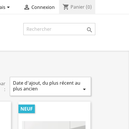
shopping_cart


Panier
(0)
ais
Connexion

Date d'ajout, du plus récent au
par
plus ancien

:
NEUF