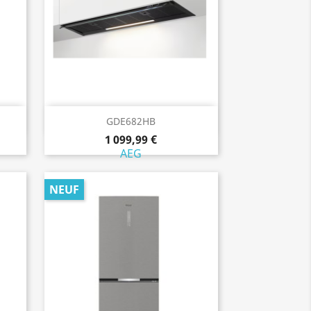
Aperçu rapide

GDE682HB
1 099,99 €
AEG
NEUF