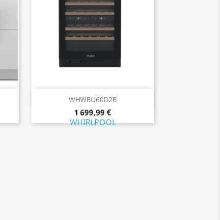
Aperçu rapide

WHWBU60D2B
1 699,99 €
WHIRLPOOL