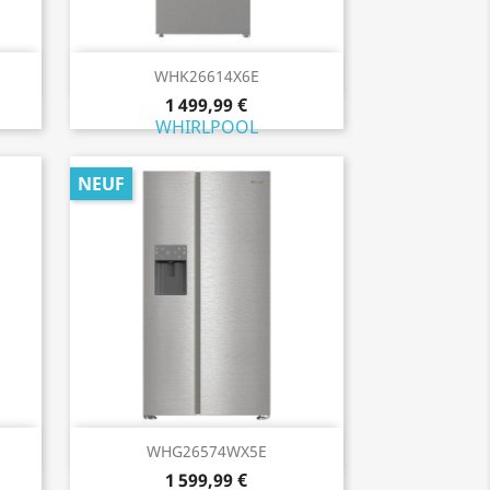
Aperçu rapide

WHK26614X6E
1 499,99 €
WHIRLPOOL
NEUF
Aperçu rapide

WHG26574WX5E
1 599,99 €