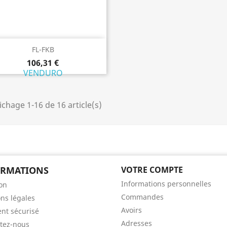
Aperçu rapide

FL-FKB
106,31 €
VENDURO
ichage 1-16 de 16 article(s)
ORMATIONS
VOTRE COMPTE
Informations personnelles
son
Commandes
ns légales
Avoirs
nt sécurisé
Adresses
tez-nous