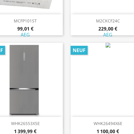
Aperçu rapide
Aperçu rapide


MCFP101ST
M2CKCF24C
99,01 €
229,00 €
AEG
AEG
F
NEUF
Aperçu rapide
Aperçu rapide


WHK26553X5E
WHK26494X6E
1 399,99 €
1 100,00 €