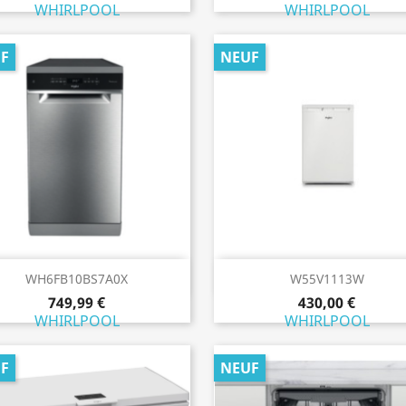
WHIRLPOOL
WHIRLPOOL
F
NEUF
Aperçu rapide
Aperçu rapide


WH6FB10BS7A0X
W55V1113W
749,99 €
430,00 €
WHIRLPOOL
WHIRLPOOL
F
NEUF