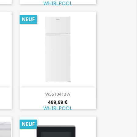
WHIRLPOOL
NEUF
Aperçu rapide

W55T0413W
499,99 €
WHIRLPOOL
NEUF