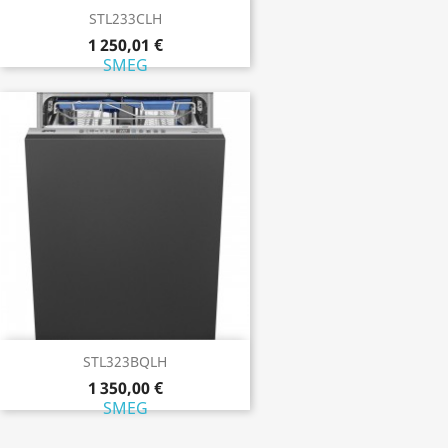
STL233CLH
1 250,01 €
SMEG
STL323BQLH
1 350,00 €
SMEG