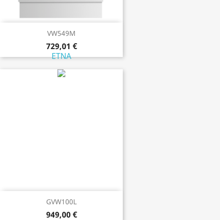
VW549M
729,01 €
ETNA
GVW100L
949,00 €