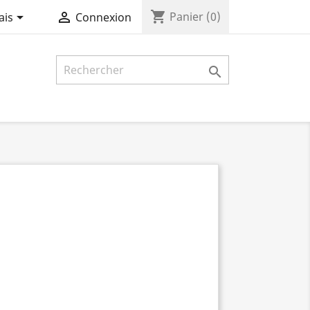
shopping_cart


Panier
(0)
ais
Connexion
