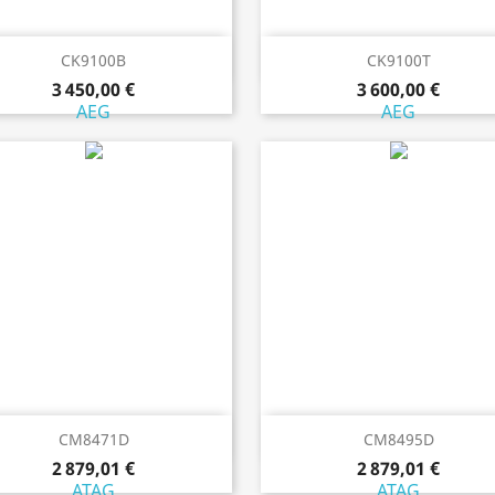
Aperçu rapide
Aperçu rapide


CK9100B
CK9100T
3 450,00 €
3 600,00 €
AEG
AEG
Aperçu rapide
Aperçu rapide


CM8471D
CM8495D
2 879,01 €
2 879,01 €
ATAG
ATAG