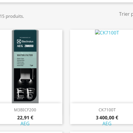
Trier 
 15 produits.
Aperçu rapide
Aperçu rapide


M3BICF200
CK7100T
22,91 €
3 400,00 €
AEG
AEG