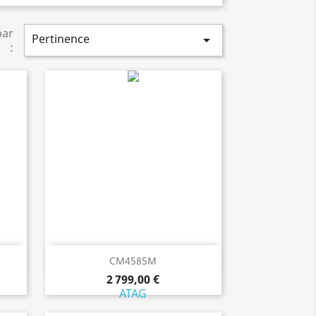
par
Pertinence

:
Aperçu rapide

CM4585M
2 799,00 €
ATAG