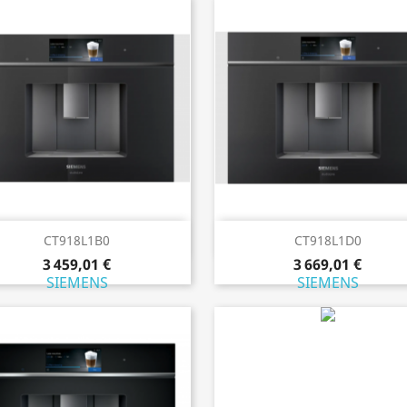
Aperçu rapide
Aperçu rapide


CT918L1B0
CT918L1D0
3 459,01 €
3 669,01 €
SIEMENS
SIEMENS