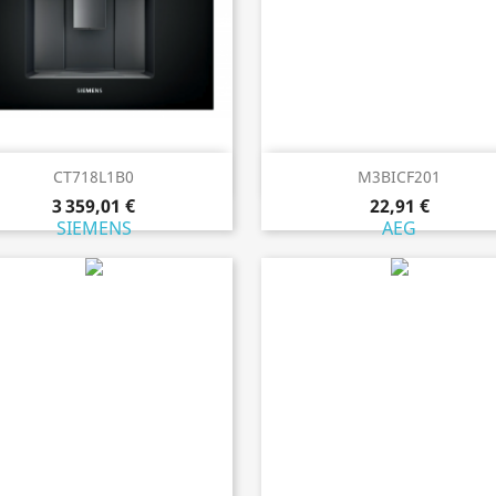
Aperçu rapide
Aperçu rapide


CT718L1B0
M3BICF201
3 359,01 €
22,91 €
SIEMENS
AEG